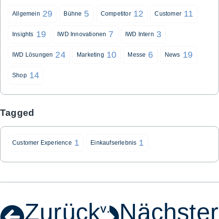
29
5
12
11
Allgemein
Bühne
Competitor
Customer
19
7
3
Insights
IWD Innovationen
IWD Intern
24
10
6
19
IWD Lösungen
Marketing
Messe
News
14
Shop
Tagged
1
1
Customer Experience
Einkaufserlebnis
Zurück
Nächster
Nächster Beitrag
Voriger Beitrag