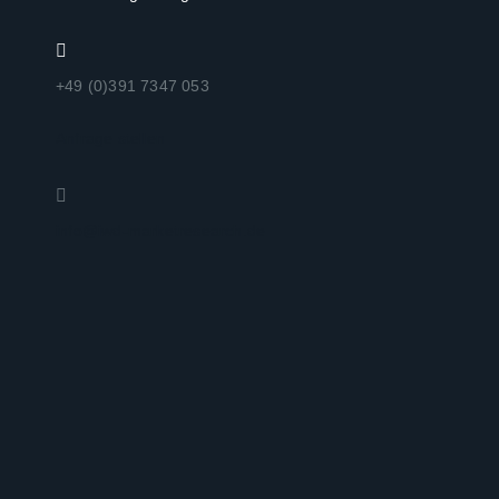
+49 (0)391 7347 053
Anfrage stellen
info@iwd-marketresearch.de