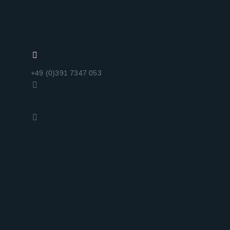
+49 (0)391 7347 053
Anfrage stellen
info@iwd-marketresearch.de