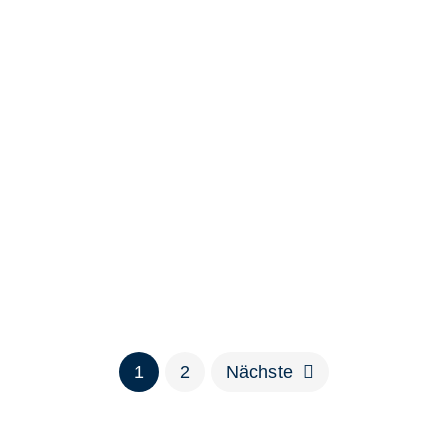
Wo ist mein Kunde, und wenn
wie viele?
Viele Unternehmen verschätzen sich hinsichtlich
der Größe und Qualität ihres Ein...
ARTIKEL LESEN
1
2
Nächste