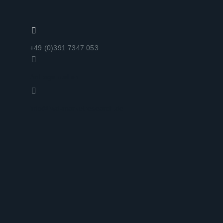
+49 (0)391 7347 053
Anfrage stellen
info@iwd-marketresearch.de