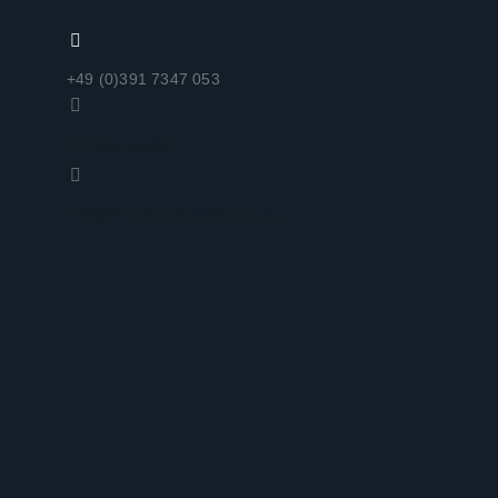
+49 (0)391 7347 053
Anfrage stellen
info@iwd-marketresearch.de